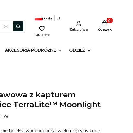
polski
zł
Produkty w kos
Wyczyść
Szukaj
Zaloguj się
Koszyk
Ulubione
AKCESORIA PODRÓŻNE
ODZIEŻ
awowa z kapturem
ee TerraLite™ Moonlight
e: 0)
e to lekki, wodoodporny i wielofunkcyjny koc z