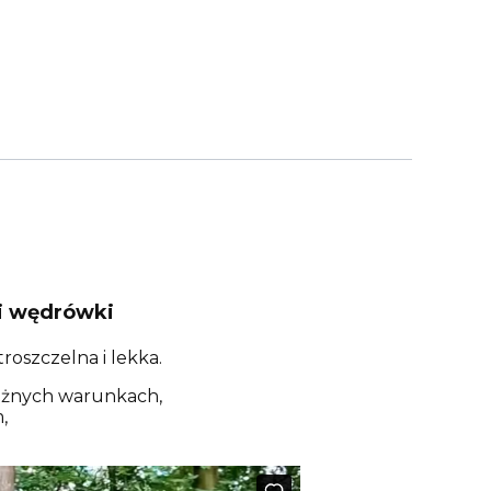
 i wędrówki
oszczelna i lekka.
różnych warunkach,
,