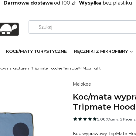
Darmowa dostawa
od 100 zł
Wysyłka
bez plastiku
KOCE/MATY TURYSTYCZNE
RĘCZNIKI Z MIKROFIBRY
owa z kapturem Tripmate Hoodiee TerraLite™ Moonlight
Malokee
Koc/mata wypr
Tripmate Hoodi
5.00
(Oceny: 5 Recenzj
Koc wyprawowy TripMate Hoodi