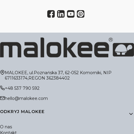
Adres:
MALOKEE, ul.Poznańska 37, 62-052 Komorniki, NIP
6711633174,REGON 362384402
+48 537 790 592
hello@malokee.com
Linki w stopce
ODKRYJ MALOKEE
O nas
Kontakt