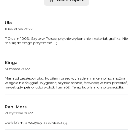
Ula
11 kwietnia 2022
POlcam 100%. Szyte w Polsce, pięknie wykonanie, materiał, grafika. Nie
ma się do czego przyczepić. :-)
Kinga
31 marca 2022
Mam od zeszłego roku, kupiłam przed wyjazdem na kemping, można
w ogóle nie ściągać. Wygodne, szybko schnie, łatwo się w nim przebrać,
nawet gdy pełno ludzi wokół. I ten róż ! Teraz kupiłam dla przyjaciółki.
Pani Mors
21 stycznia 2022
Uwielbiam, a wszyscy zazdraszczają!