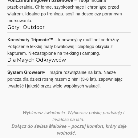
Poncza surfingowe i basenowe
– Twoja mobilna
przebieralnia. Chłonne, szybkoschnące i chroniące przed
wiatrem. Idealne po treningu, sesji na desce czy porannym
morsowaniu.
Góry i Outdoor
Koce/maty Tripmate™
– innowacyjny multitool podróżny.
Połączenie lekkiej maty biwakowej i ciepłego okrycia z
kapturem. Niezastąpione na trekking i camping.
Dla Małych Odkrywców
System Growear®
– mądre rozwiązanie na lata. Nasze
poncza dla dzieci rosną razem z nimi (3-8 lat), zapewniając
trwałość i jakość przez wiele wspólnych wakacji.
Wybierasz świadomie. Wybierasz polską produkcję i
trwałość na lata.
Dołącz do świata Malokee – poczuj komfort, który daje
wolność.