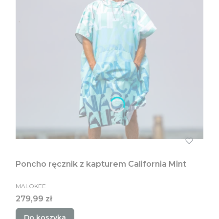
Poncho ręcznik z kapturem California Mint
PRODUCENT
MALOKEE
Cena
279,99 zł
Do koszyka