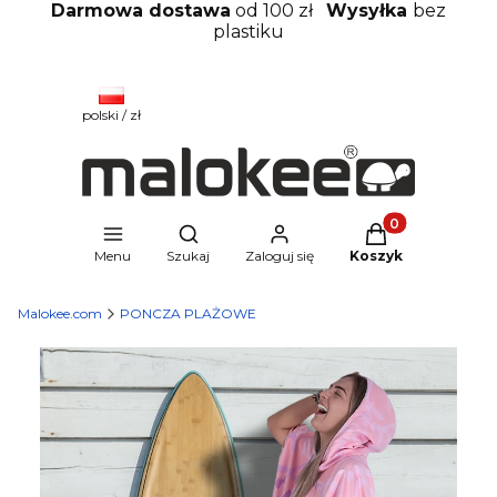
Darmowa dostawa
od 100 zł
Wysyłka
bez
plastiku
polski / zł
Produkty w kosz
Otwórz wyszukiwarkę
Menu
Szukaj
Zaloguj się
Koszyk
Malokee.com
PONCZA PLAŻOWE