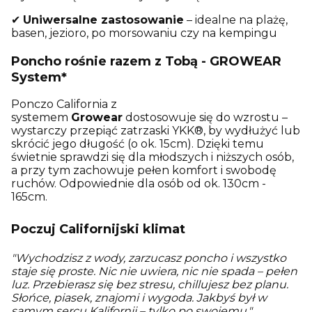
✔
Uniwersalne zastosowanie
– idealne na plażę,
basen, jezioro, po morsowaniu czy na kempingu
Poncho rośnie razem z Tobą - GROWEAR
System*
Ponczo California z
systemem
Growear
dostosowuje się do wzrostu –
wystarczy przepiąć zatrzaski YKK®, by wydłużyć lub
skrócić jego długość (o ok. 15cm). Dzięki temu
świetnie sprawdzi się dla młodszych i niższych osób,
a przy tym zachowuje pełen komfort i swobodę
ruchów. O
dpowiednie dla osób od ok. 130cm -
165cm.
Poczuj Californijski klimat
"Wychodzisz z wody, zarzucasz poncho i wszystko
staje się proste. Nic nie uwiera, nic nie spada – pełen
luz. Przebierasz się bez stresu, chillujesz bez planu.
Słońce, piasek, znajomi i wygoda. Jakbyś był w
samym sercu Kalifornii – tylko po swojemu."