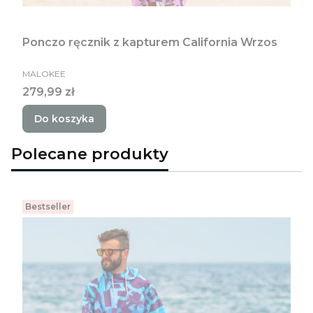
Ponczo ręcznik z kapturem California Wrzos
PRODUCENT
MALOKEE
Cena
279,99 zł
Do koszyka
Polecane produkty
Bestseller