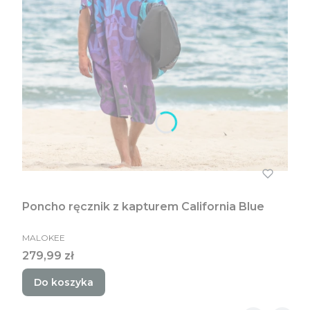
Poncho ręcznik z kapturem California Blue
PRODUCENT
MALOKEE
Cena
279,99 zł
Do koszyka