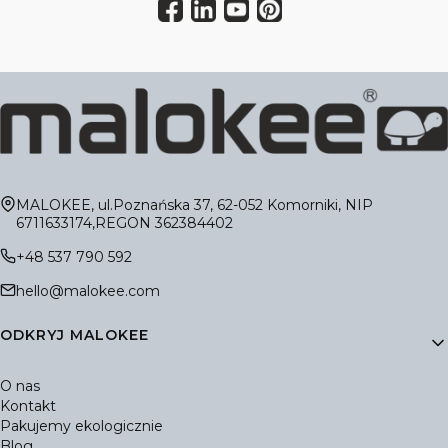
Adres:
MALOKEE, ul.Poznańska 37, 62-052 Komorniki, NIP
6711633174,REGON 362384402
+48 537 790 592
hello@malokee.com
Linki w stopce
ODKRYJ MALOKEE
O nas
Kontakt
Pakujemy ekologicznie
Blog