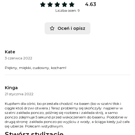
4.63
Liczba ocen: 9
Oceń i opisz
Kate
3 czerwca 2022
Piękny, miękki, cudowny, kocham!
Kinga
21 stycznia 2022
Kupiłam dla córki, bo przestała chodzić na basen (bo w szatni tłok i
ciągle ktoś drzwi otwiera.) Teraz problemy się skończyły: najpierw w
szatni zakłada ponczo, później się rozbiera i zakłada strój, a samo
ponczo zdejmuje 5 sekund przed wskoczeniem do basenu. Podobnie w
drugą stronę: zakłada ponczo po wyjściu z wody, a ściąga kiedy już cała
się ubierze. Polecam wstydliwym.
Stwórz stylizację