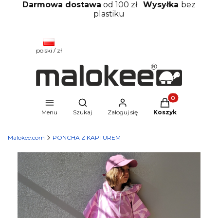
Darmowa dostawa
od 100 zł
Wysyłka
bez
plastiku
polski / zł
Produkty w kosz
Otwórz wyszukiwarkę
Menu
Szukaj
Zaloguj się
Koszyk
Malokee.com
PONCHA Z KAPTUREM