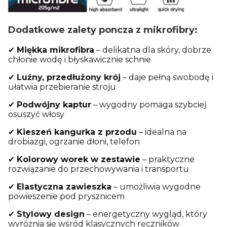
Dodatkowe zalety poncza z mikrofibry:
✔
Miękka mikrofibra
– delikatna dla skóry, dobrze
chłonie wodę i błyskawicznie schnie
✔
Luźny, przedłużony krój
– daje pełną swobodę i
ułatwia przebieranie stroju
✔
Podwójny kaptur
– wygodny pomaga szybciej
osuszyć włosy
✔
Kieszeń kangurka z przodu
– idealna na
drobiazgi, ogrzanie dłoni, telefon
✔
Kolorowy worek w zestawie
– praktyczne
rozwiązanie do przechowywania i transportu
✔
Elastyczna zawieszka
– umożliwia wygodne
powieszenie pod prysznicem
✔
Stylowy design
– energetyczny wygląd, który
wyróżnia się wśród klasycznych ręczników