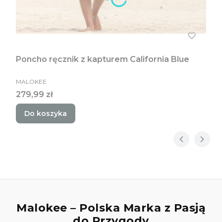
Poncho ręcznik z kapturem California Blue
PRODUCENT
MALOKEE
Cena
279,99 zł
Do koszyka
Malokee – Polska Marka z Pasją
do Przygody