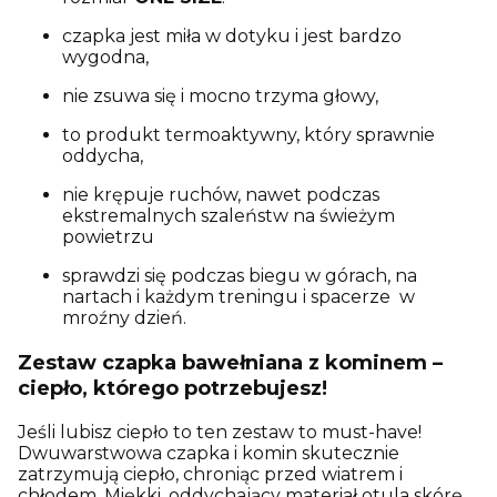
czapka jest miła w dotyku i jest bardzo
wygodna,
nie zsuwa się i mocno trzyma głowy,
to produkt termoaktywny, który sprawnie
oddycha,
nie krępuje ruchów, nawet podczas
ekstremalnych szaleństw na świeżym
powietrzu
sprawdzi się podczas biegu w górach, na
nartach i każdym treningu i spacerze w
mroźny dzień.
Zestaw czapka bawełniana z kominem –
ciepło, którego potrzebujesz!
Jeśli lubisz ciepło to ten zestaw to must-have!
Dwuwarstwowa czapka i komin skutecznie
zatrzymują ciepło, chroniąc przed wiatrem i
chłodem. Miękki, oddychający materiał otula skórę,