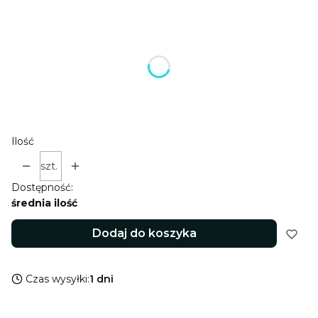
Wybierz wariant produktu:
Poszczególne warianty mogą różnić się ceną
*
zestaw
Wybierz
Ilość
szt.
Dostępność:
średnia ilość
Dodaj do koszyka
Czas wysyłki:
1 dni