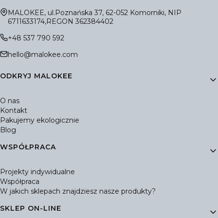
Adres:
MALOKEE, ul.Poznańska 37, 62-052 Komorniki, NIP
6711633174,REGON 362384402
+48 537 790 592
hello@malokee.com
Linki w stopce
ODKRYJ MALOKEE
O nas
Kontakt
Pakujemy ekologicznie
Blog
WSPÓŁPRACA
Projekty indywidualne
Współpraca
W jakich sklepach znajdziesz nasze produkty?
SKLEP ON-LINE