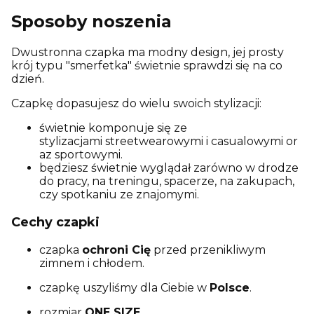
Sposoby noszenia
Dwustronna czapka ma
modny design, jej
prosty
krój typu "smerfetka" świetnie sprawdzi się na co
dzień.
C
zapkę dopasujesz do wielu swoich stylizacji:
świetnie komponuje się ze
stylizacjami streetwearowymi i casualowymi or
az sportowymi.
będziesz świetnie wyglądał zarówno w drodze
do pracy, na treningu, spacerze, na zakupach,
czy spotkaniu ze znajomymi.
Cechy czapki
czapka
ochroni Cię
przed przenikliwym
zimnem i chłodem.
czapkę uszyliśmy dla Ciebie w
Polsce
.
rozmiar
ONE SIZE
.