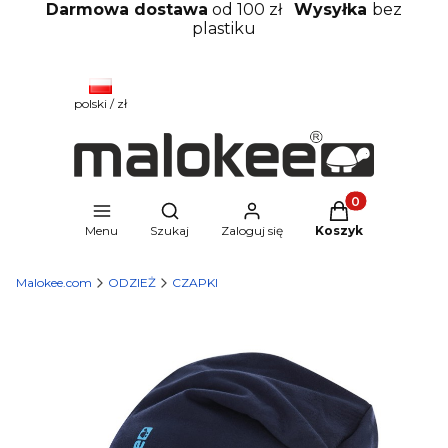
Darmowa dostawa
od 100 zł
Wysyłka
bez
plastiku
polski / zł
Produkty w kosz
Otwórz wyszukiwarkę
Menu
Szukaj
Zaloguj się
Koszyk
Malokee.com
ODZIEŻ
CZAPKI