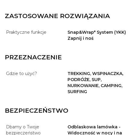
ZASTOSOWANE ROZWIĄZANIA
Praktyczne funkcje
Snap&Wrap* System (YKK)
Zapnij i noś
PRZEZNACZENIE
Gdzie to użyć?
TREKKING, WSPINACZKA,
PODRÓŻE, SUP,
NURKOWANIE, CAMPING,
SURFING
BEZPIECZEŃSTWO
Dbamy o Twoje
Odblaskowa lamówka -
bezpieczeństwo
Widoczność w nocy i na