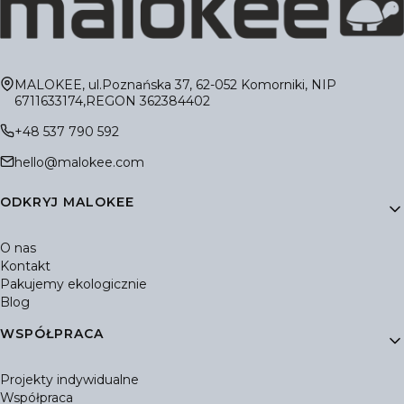
Adres:
MALOKEE, ul.Poznańska 37, 62-052 Komorniki, NIP
6711633174,REGON 362384402
+48 537 790 592
hello@malokee.com
Linki w stopce
ODKRYJ MALOKEE
O nas
Kontakt
Pakujemy ekologicznie
Blog
WSPÓŁPRACA
Projekty indywidualne
Współpraca