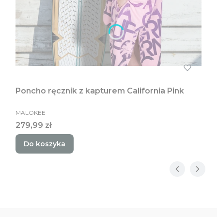
Poncho ręcznik z kapturem California Pink
PRODUCENT
MALOKEE
Cena
279,99 zł
Do koszyka