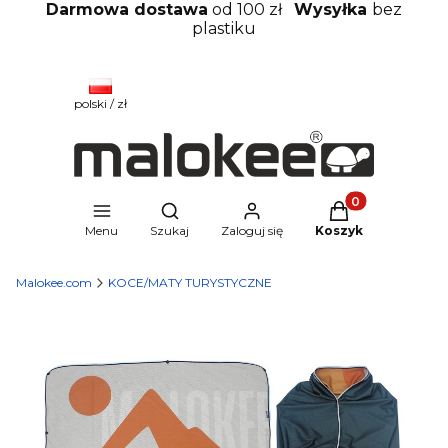
Darmowa dostawa
od 100 zł
Wysyłka
bez
plastiku
polski / zł
Produkty w kosz
Otwórz wyszukiwarkę
Menu
Szukaj
Zaloguj się
Koszyk
Malokee.com
KOCE/MATY TURYSTYCZNE