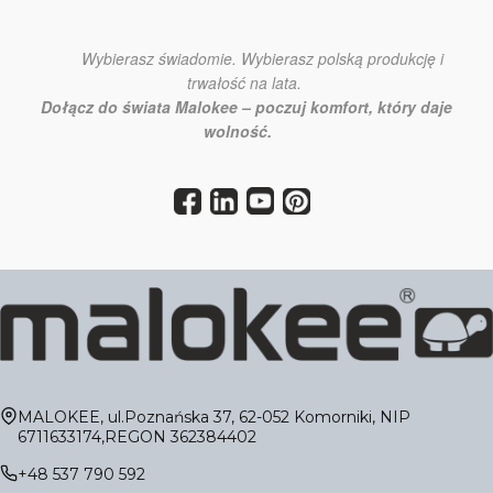
Wybierasz świadomie. Wybierasz polską produkcję i
trwałość na lata.
Dołącz do świata Malokee – poczuj komfort, który daje
wolność.
Adres:
MALOKEE, ul.Poznańska 37, 62-052 Komorniki, NIP
6711633174,REGON 362384402
+48 537 790 592