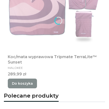
Koc/mata wyprawowa Tripmate TerraLite™
Sunset
PRODUCENT
MALOKEE
Cena
289,99 zł
Do koszyka
Polecane produkty