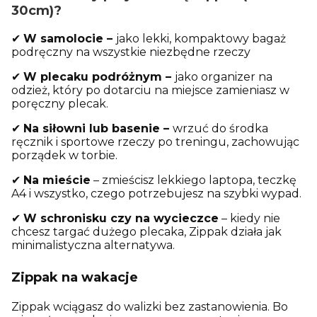
30cm)?
✔
W samolocie
–
jako lekki, kompaktowy bagaż
podręczny na wszystkie niezbędne rzeczy
✔
W plecaku podróżnym
–
jako organizer na
odzież, który po dotarciu na miejsce zamieniasz w
poręczny plecak.
✔
Na siłowni lub basenie
–
wrzuć do środka
ręcznik i sportowe rzeczy po treningu, zachowując
porządek w torbie.
✔
Na mieście
– zmieścisz lekkiego laptopa, teczkę
A4 i wszystko, czego potrzebujesz na szybki wypad.
✔
W schronisku czy na wycieczce
– kiedy nie
chcesz targać dużego plecaka, Zippak działa jak
minimalistyczna alternatywa.
Zippak na wakacje
Zippak wciągasz do walizki bez zastanowienia. Bo