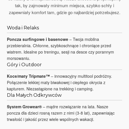
tak, by zajmowały minimum miejsca, szybko schły i
zapewniały komfort tam, gdzie go najbardziej potrzebujesz.
Woda i Relaks
Poncza surfingowe i basenowe
– Twoja mobilna
przebieralnia. Chłonne, szybkoschnące i chroniące przed
wiatrem. Idealne po treningu, sesji na desce czy porannym
morsowaniu.
Góry i Outdoor
Koce/maty Tripmate™
– innowacyjny multitool podróżny.
Połączenie lekkiej maty biwakowej i ciepłego okrycia z
kapturem. Niezastąpione na trekking i camping.
Dla Małych Odkrywców
System Growear®
– mądre rozwiązanie na lata. Nasze
poncza dla dzieci rosną razem z nimi (3-8 lat), zapewniając
trwałość i jakość przez wiele wspólnych wakacji.