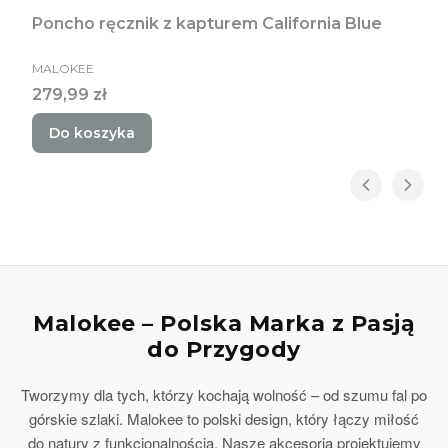
Poncho ręcznik z kapturem California Blue
PRODUCENT
MALOKEE
Cena
279,99 zł
Do koszyka
Malokee – Polska Marka z Pasją
do Przygody
Tworzymy dla tych, którzy kochają wolność – od szumu fal po
górskie szlaki. Malokee to polski design, który łączy miłość
do natury z funkcjonalnością. Nasze akcesoria projektujemy