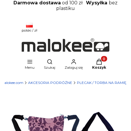
Darmowa dostawa
od 100 zł
Wysyłka
bez
plastiku
polski / zł
Produkty w kosz
Otwórz wyszukiwarkę
Menu
Szukaj
Zaloguj się
Koszyk
Malokee.com
AKCESORIA PODRÓŻNE
PLECAK / TORBA NA RAMIĘ