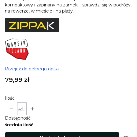
kompaktowy i zapinany na zamek – sprawdzi się w podróży,
na rowerze, w mieście i na plaży.
Przejdź do pełnego opisu
Cena
79,99 zł
Ilość
szt.
Dostępność:
średnia ilość