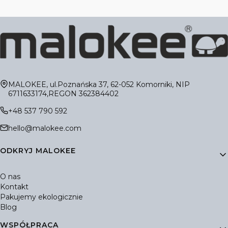
Adres:
MALOKEE, ul.Poznańska 37, 62-052 Komorniki, NIP
6711633174,REGON 362384402
+48 537 790 592
hello@malokee.com
Linki w stopce
ODKRYJ MALOKEE
O nas
Kontakt
Pakujemy ekologicznie
Blog
WSPÓŁPRACA