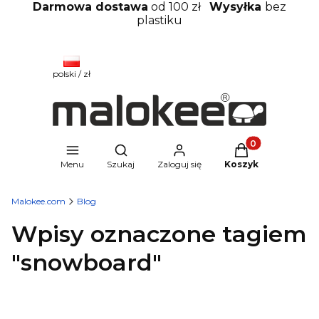
Darmowa dostawa
od 100 zł
Wysyłka
bez
plastiku
polski / zł
Produkty w kosz
Otwórz wyszukiwarkę
Menu
Szukaj
Zaloguj się
Koszyk
Malokee.com
Blog
Wpisy oznaczone tagiem
"snowboard"