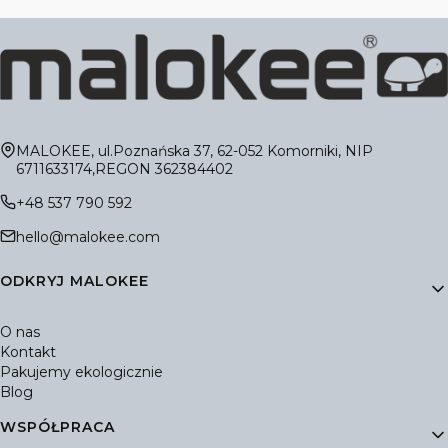
Adres:
MALOKEE, ul.Poznańska 37, 62-052 Komorniki, NIP
6711633174,REGON 362384402
+48 537 790 592
hello@malokee.com
Linki w stopce
ODKRYJ MALOKEE
O nas
Kontakt
Pakujemy ekologicznie
Blog
WSPÓŁPRACA