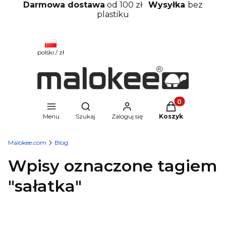
Darmowa dostawa
od 100 zł
Wysyłka
bez
plastiku
polski / zł
Produkty w kosz
Otwórz wyszukiwarkę
Menu
Szukaj
Zaloguj się
Koszyk
Malokee.com
Blog
Wpisy oznaczone tagiem
"sałatka"