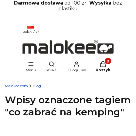
Darmowa dostawa
od 100 zł
Wysyłka
bez
plastiku
polski / zł
Produkty w kosz
Otwórz wyszukiwarkę
Menu
Szukaj
Zaloguj się
Koszyk
Malokee.com
Blog
Wpisy oznaczone tagiem
"co zabrać na kemping"