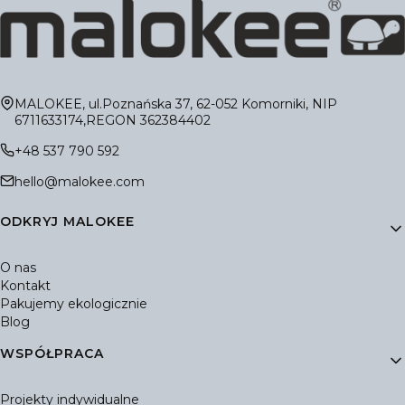
Adres:
MALOKEE, ul.Poznańska 37, 62-052 Komorniki, NIP
6711633174,REGON 362384402
+48 537 790 592
hello@malokee.com
Linki w stopce
ODKRYJ MALOKEE
O nas
Kontakt
Pakujemy ekologicznie
Blog
WSPÓŁPRACA
Projekty indywidualne